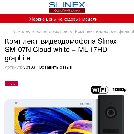
Жаркие цены на ходовые модели
Комплекты видеодомофонов
Комплект видеодомофона Slin
Комплект видеодомофона Slinex
SM-07N Cloud white + ML-17HD
graphite
Артикул:
30103
Оставить отзыв
−10%