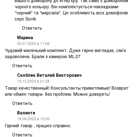
вашого домофону до інтерʼєру. Так само з домофоном
чорного кольору. Він комплектується накладками
"чорний" та "марсала". Це особливість всіх домофонів
серії Sonik
Ответить
Марина
30.01.2024 в 11:06
Чудовий маленький комплект. Дуже гарно виглядає, сімʼя
задоволена. Брали з камерою ML-27
Ответить
Скоблик Виталий Викторович
19.12.2023 в 21:28
Товар качественный! Консультанты приветливые! Возврат
или обмен товара- без проблем. Можно доверять!
Ответить
Валенти
18.08.2023 в 13:05
Гарний товар , працює справно.
Ответить