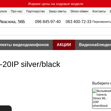
Жаркие цены на ходовые модели
алоги
Про нас
Партнерство
Заказ сметы
Slinex обмен
Контакты
Ивасюка, 56Б
096 845-97-40
063 400-72-33
Перезвонить
лекты видеодомофонов
АКЦИИ
Видеонаблюде
0IP silver/black
Выберите 