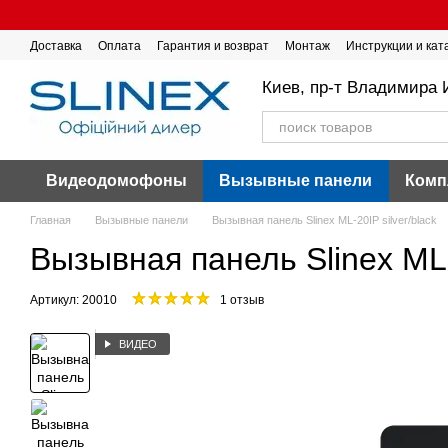
Перейти к основному контенту
Доставка
Оплата
Гарантия и возврат
Монтаж
Инструкции и кат
Киев, пр-т Владимира 
Видеодомофоны
Вызывные панели
Комп
Главная
Вызывные панели
Вызывная панель Slinex ML-20IP silver/black
Вызывная панель Slinex ML-2
Артикул: 20010
1 отзыв
ВИДЕО