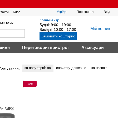
Порівняння
Укр
Рус
Вхід
нтакти
Блог
Колл-центр
ати вам?
Будні: 9:00 - 19:00
Мій кошик
Вихідні: 10:00 - 17:00
Замовити кошторис
ення
Переговорні пристрої
Аксесуари
за популярністю
спочатку дешевше
за назвою
Сортування:
−10%