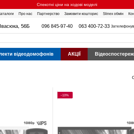
Спекотні ціни на ходові моделі
 каталоги
Про нас
Партнерство
Замовити кошторис
Slinex обмін
Ко
Івасюка, 56Б
096 845-97-40
063 400-72-33
Зателефонув
лекти відеодомофонів
АКЦІЇ
Відеоспостереж
−10%