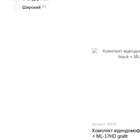
31
Широкий
Артикул: 30076
Комплект відеодомофон
+ ML-17HD grafit