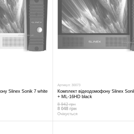
Артикул: 30073
у Slinex Sonik 7 white
Комплект відеодомофону Slinex Sonik
+ ML-16HD black
8 942 грн
8 048 грн
Очікується