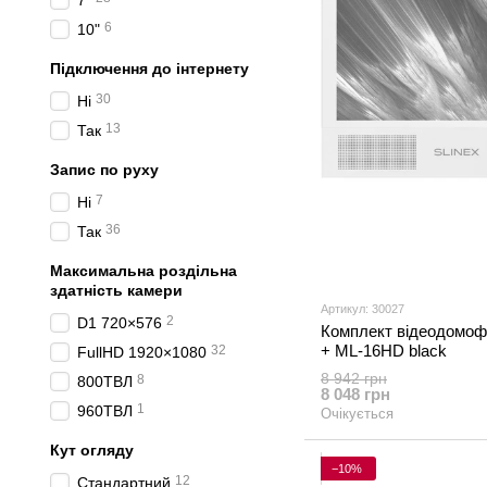
7"
6
10"
Підключення до інтернету
30
Ні
13
Так
Запис по руху
7
Ні
36
Так
Максимальна роздільна
здатність камери
Артикул: 30027
2
D1 720×576
Комплект відеодомофон
+ ML-16HD black
32
FullHD 1920×1080
8 942 грн
8
800ТВЛ
8 048 грн
1
960ТВЛ
Очікується
Кут огляду
−10%
12
Стандартний