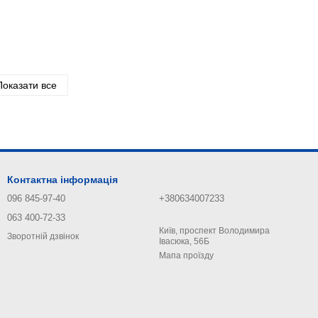
Показати все
Контактна інформація
096 845-97-40
+380634007233
063 400-72-33
Київ, проспект Володимира
Зворотній дзвінок
Івасюка, 56Б
Мапа проїзду