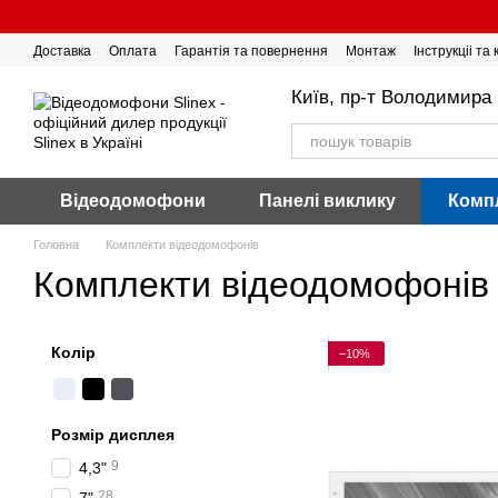
Перейти до основного контенту
Доставка
Оплата
Гарантія та повернення
Монтаж
Інструкціі та
Київ, пр-т Володимира 
Відеодомофони
Панелі виклику
Комп
Головна
Комплекти відеодомофонів
Комплекти відеодомофонів
Колір
−10%
Розмір дисплея
9
4,3"
28