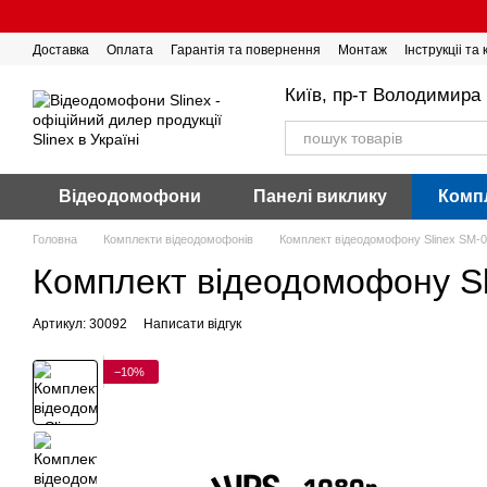
Перейти до основного контенту
Доставка
Оплата
Гарантія та повернення
Монтаж
Інструкціі та
Київ, пр-т Володимира 
Відеодомофони
Панелі виклику
Комп
Головна
Комплекти відеодомофонів
Комплект відеодомофону Slinex SM-0
Комплект відеодомофону Sl
Артикул: 30092
Написати відгук
−10%