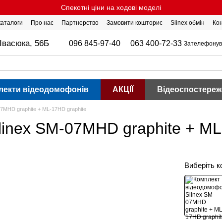
Спекотні ціни на ходові моделі
 каталоги
Про нас
Партнерство
Замовити кошторис
Slinex обмін
Ко
Івасюка, 56Б
096 845-97-40
063 400-72-33
Зателефонув
лекти відеодомофонів
АКЦІЇ
Відеоспостереж
7MHD graphite + ML-17HD graphite
inex SM-07MHD graphite + ML
Виберіть к