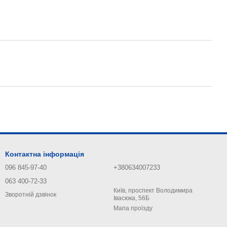
Контактна інформація
096 845-97-40
+380634007233
063 400-72-33
Київ, проспект Володимира
Зворотній дзвінок
Івасюка, 56Б
Мапа проїзду