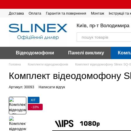
Перейти до основного контенту
Доставка
Оплата
Гарантія та повернення
Монтаж
Інструкціі та
Київ, пр-т Володимира 
Відеодомофони
Панелі виклику
Комп
Головна
Комплекти відеодомофонів
Комплект відеодомофону Slinex SQ-0
Комплект відеодомофону Sl
Артикул: 30093
Написати відгук
ХІТ
−10%