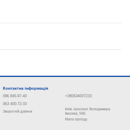
Контактна інформація
096 845-97-40
+380634007233
063 400-72-33
Київ, проспект Володимира
Зворотній дзвінок
Івасюка, 56Б
Мапа проїзду