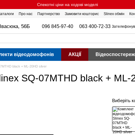
Спекотні ціни на ходові моделі
 каталоги
Про нас
Партнерство
Замовити кошторис
Slinex обмін
Ко
Івасюка, 56Б
096 845-97-40
063 400-72-33
Зателефонув
лекти відеодомофонів
АКЦІЇ
Відеоспостереж
7MTHD black + ML-20HD silver
inex SQ-07MTHD black + ML-2
Виберіть к