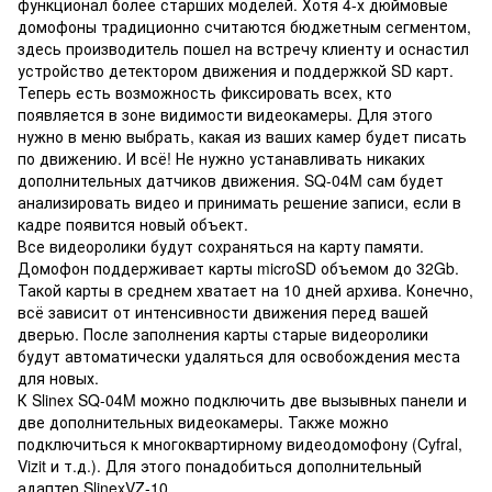
функционал более старших моделей. Хотя 4-х дюймовые
домофоны традиционно считаются бюджетным сегментом,
здесь производитель пошел на встречу клиенту и оснастил
устройство детектором движения и поддержкой SD карт.
Теперь есть возможность фиксировать всех, кто
появляется в зоне видимости видеокамеры. Для этого
нужно в меню выбрать, какая из ваших камер будет писать
по движению. И всё! Не нужно устанавливать никаких
дополнительных датчиков движения. SQ-04M сам будет
анализировать видео и принимать решение записи, если в
кадре появится новый объект.
Все видеоролики будут сохраняться на карту памяти.
Домофон поддерживает карты microSD объемом до 32Gb.
Такой карты в среднем хватает на 10 дней архива. Конечно,
всё зависит от интенсивности движения перед вашей
дверью. После заполнения карты старые видеоролики
будут автоматически удаляться для освобождения места
для новых.
К Slinex SQ-04M можно подключить две вызывных панели и
две дополнительных видеокамеры. Также можно
подключиться к многоквартирному видеодомофону (Cyfral,
Vizit и т.д.). Для этого понадобиться дополнительный
адаптер SlinexVZ-10.