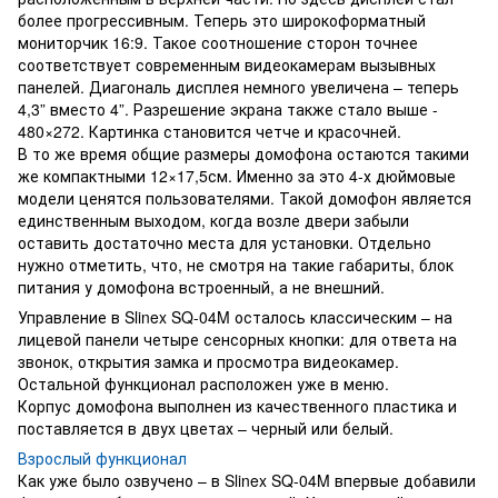
более прогрессивным. Теперь это широкоформатный
мониторчик 16:9. Такое соотношение сторон точнее
соответствует современным видеокамерам вызывных
панелей. Диагональ дисплея немного увеличена – теперь
4,3” вместо 4”. Разрешение экрана также стало выше -
480×272. Картинка становится четче и красочней.
В то же время общие размеры домофона остаются такими
же компактными 12×17,5см. Именно за это 4-х дюймовые
модели ценятся пользователями. Такой домофон является
единственным выходом, когда возле двери забыли
оставить достаточно места для установки. Отдельно
нужно отметить, что, не смотря на такие габариты, блок
питания у домофона встроенный, а не внешний.
Управление в Slinex SQ-04M осталось классическим – на
лицевой панели четыре сенсорных кнопки: для ответа на
звонок, открытия замка и просмотра видеокамер.
Остальной функционал расположен уже в меню.
Корпус домофона выполнен из качественного пластика и
поставляется в двух цветах – черный или белый.
Взрослый функционал
Как уже было озвучено – в Slinex SQ-04M впервые добавили