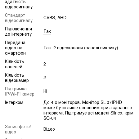
здатність
відеосигналу
Стандарт
CVBS, AHD
відеосигналу
Підключення
Так
до інтернету
Передача
відео на
Так. 2 відеоканали (панелі виклику)
смартфон
Кількість
2
панелей
Кількість
2
відеокамер
Підтримка
Ні
IP/Wi-Fi камер
Інтерком
До 4-х моніторов. Монітор SL-07IPHD
може бути лише основним при з'єднанні в
інтеркомі. Підтримує всі моделі Slinex, крім
SQ-04
Запис фото/
Відео
відео