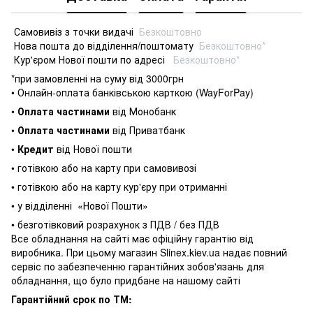
Самовивіз з точки видачі
Безкоштовно
Нова пошта до відділення/поштомату
Безкоштовно*
Кур'єром Нової пошти по адресі
Безкоштовно*
*при замовленні на суму від 3000грн
• Онлайн-оплата банківською карткою (WayForPay)
•
Оплата частинами
від Монобанк
•
Оплата частинами
від Приватбанк
•
Кредит
від Нової пошти
• готівкою або на карту при самовивозі
• готівкою або на карту кур'єру при отриманні
• у відділенні
«Нової Пошти»
• безготівковий розрахунок з ПДВ / без ПДВ
Все обладнання на сайті має офіційну гарантію від
виробника. При цьому магазин Slinex.kiev.ua надає повний
сервіс по забезпеченню гарантійних зобов'язань для
обладнання, що було придбане на нашому сайті
Гарантійний срок по ТМ: