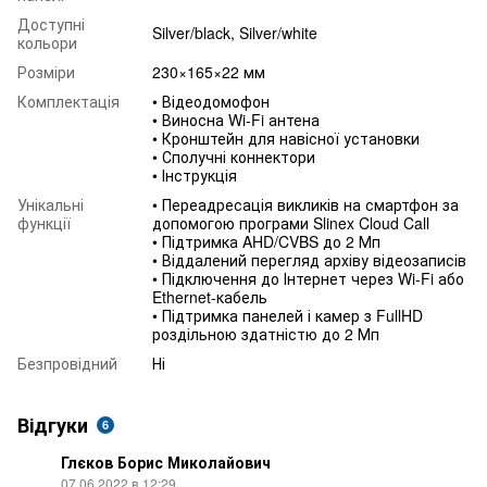
Доступні
Silver/black, Silver/white
кольори
Розміри
230×165×22 мм
Комплектація
• Відеодомофон
• Виносна Wi-Fi антена
• Кронштейн для навісної установки
• Сполучні коннектори
• Інструкція
Унікальні
• Переадресація викликів на смартфон за
функції
допомогою програми Slinex Cloud Call
• Підтримка AHD/CVBS до 2 Мп
• Віддалений перегляд архіву відеозаписів
• Підключення до Інтернет через Wi-Fi або
Ethernet-кабель
• Підтримка панелей і камер з FullHD
роздільною здатністю до 2 Мп
Безпровідний
Ні
Відгуки
6
Глєков Борис Миколайович
07.06.2022 в 12:29