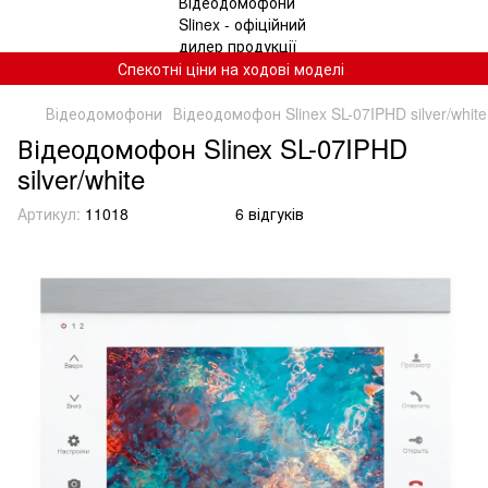
Спекотні ціни на ходові моделі
Відеодомофони
Відеодомофон Slinex SL-07IPHD silver/white
Відеодомофон Slinex SL-07IPHD
silver/white
Артикул:
11018
6 відгуків