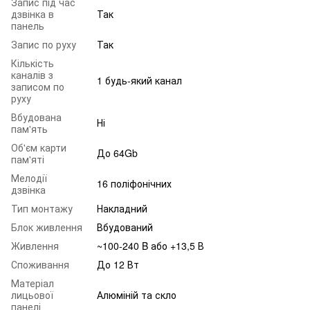
Запис під час
дзвінка в
Так
панель
Запис по руху
Так
Кількість
каналів з
1 будь-який канал
записом по
руху
Вбудована
Ні
пам'ять
Об'єм карти
До 64Gb
пам'яті
Мелодії
16 поліфонічних
дзвінка
Тип монтажу
Накладний
Блок живлення
Вбудований
Живлення
~100-240 B або +13,5 В
Споживання
До 12 Вт
Матеріал
лицьової
Алюміній та скло
панелі