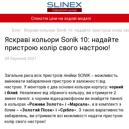
Спекотні ціни на ходові моделі
Блог
Яскраві кольори Sonik 10: надайте пристрою колір св
Яскраві кольори Sonik 10: надайте
пристрою колір свого настрою!
29 березня 2021
Загальна риса всіх пристроїв лінійки SONIK – можливість
змінювати забарвлення пристрою в залежності від
настрою. У моніторів є два основні кольори корпусу:
чорний
і білий
. Незалежно від обраного кольору, ви отримуєте 2
змінні панелі: з чорним відеодомофоном ви знайдете панелі
в кольорах
«Рожеве Золото» і «Марсала»
, а в комплекті з
білим –
«Золотий Пісок» і «Срібло»
. З такою варіативністю
забарвлень, ви отримаєте всі можливості надати пристрою
колір свого настрою!