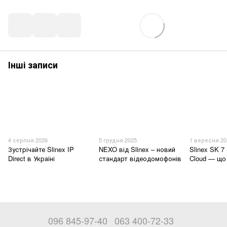
Інші записи
4 серпня 2026
5 грудня 2025
1 вересня 20
Зустрічайте Slinex IP
NEXO від Slinex – новий
Slinex SK 7 
Direct в Україні
стандарт відеодомофонів
Cloud — що
096 845-97-40
063 400-72-33